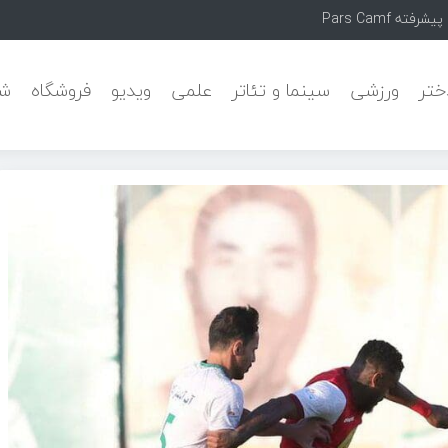
Pars Camf خ
ختر
ورزشی
سینما و تئاتر
علمی
ویدیو
فروشگاه
شه