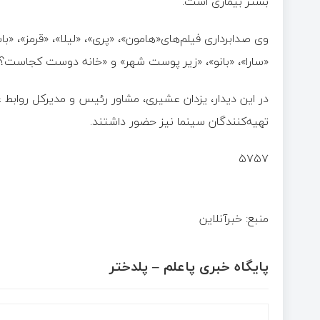
بستر بیماری است.
وی صدابرداری فیلم‌های«هامون»، «پری»، «لیلا»، «قرمز»، «ب
«سارا»، «بانو»، «زیر پوست شهر» و «خانه دوست کجاست؟» را
در این دیدار، یزدان عشیری، مشاور رئیس و مدیرکل روابط
تهیه‌کنندگان سینما نیز حضور داشتند.
۵۷۵۷
منبع: خبرآنلاین
پایگاه خبری پاعلم – پلدختر