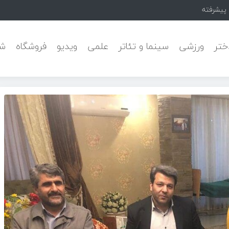
Pars Camfle
ختر
ورزشی
سینما و تئاتر
علمی
ویدیو
فروشگاه
شه