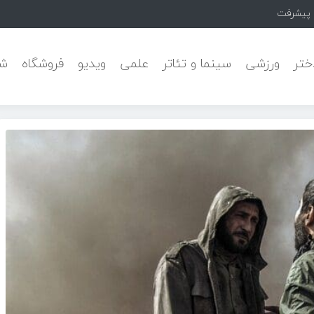
Pars خبر داد
ختر
ورزشی
سینما و تئاتر
علمی
ویدیو
فروشگاه
شه