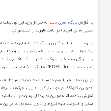
به گزارش
پایگاه خبری
پاعلم
به نقل از ورج، این تهدیدات پ
جمهور سابق آمریکا) در ایالت فلوریدا را جستجو کرد.
در همین راس
تهدیدها علیه نیروهای مجریان قانون در پلتفرم هایشان 
های بزرگی مانند فیس بوک، توئیتر و تیک تاک می شود. ام
کنند مانند Gab، GETTER، Rumble و شبکه اجتماعی خود ترامپ(تروث) را نیز شامل می شود.
در این نامه از هر پلتفرم خواسته شده جزئیات مربوط به ن
همچنین قانونگذاران خواستار کپی هایی از هرگونه تبلیغات
نمایش درآمده اند.همچنین نمایندگان به چند پست اشاره ک
مدنی و خشونت علیه نیروهای قانون شده بودند. در این می