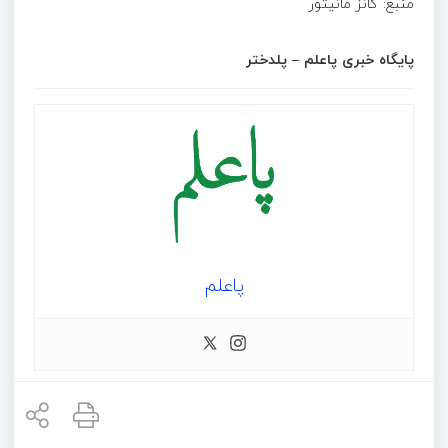
منبع: گانز مانیتور
پایگاه خبری پاعلم – پلدختر
پاعلم