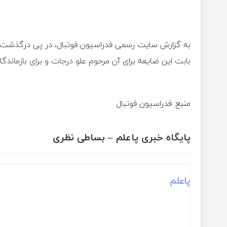
به
گزارش
سایت
رسمی
فدراسیون
فوتبال،
در
پی
درگذشت
بابت
این
ضایعه
برای
آن
مرحوم
علو
درجات
و
برای
بازماندگ
منبع: فدراسیون فوتبال
پایگاه خبری پاعلم – بساطی نظری
پاعلم