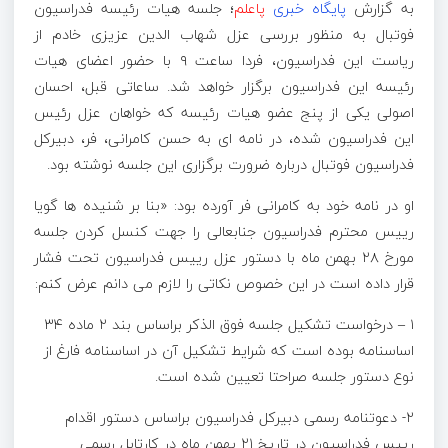
به گزارش
پایگاه خبری
پاعلم
؛ جلسه هیات رئیسه فدراسیون
فوتبال به منظور بررسی عزل شهاب الدین عزیزی خادم از
ریاست این فدراسیون، فردا ساعت ۹ با حضور اعضای هیات
رئیسه این فدراسیون برگزار خواهد شد. ساعاتی قبل، احسان
اصولی یکی از پنج عضو هیات رئیسه که خواهان عزل رئیس
این فدراسیون شده، در نامه ای به حسن کامرانی، فر، دبیرکل
فدراسیون فوتبال درباره ضرورت برگزاری این جلسه نوشته بود.
او در نامه خود به کامرانی فر آورده بود: «بنا بر شنیده ها گویا
رییس محترم فدراسیون جنابعالی را جهت کنسل کردن جلسه
مورخ ۲۸ بهمن ماه با دستور عزل رییس فدراسیون تحت فشار
قرار داده است در این خصوص نکاتی را لازم می دانم عرض کنم:
۱ – درخواست تشکیل جلسه فوق الذکر براساس بند ۲ ماده ۳۴
اساسنامه بوده است که شرایط تشکیل آن در اساسنامه فارغ از
نوع دستور جلسه صراحتا تعیین شده است.
۲- دعوتنامه رسمی دبیرکل فدراسیون براساس دستور اقدام
رییس فدراسیون در تاریخ ۲۱ بهمن ماه در کارتابل رسمی