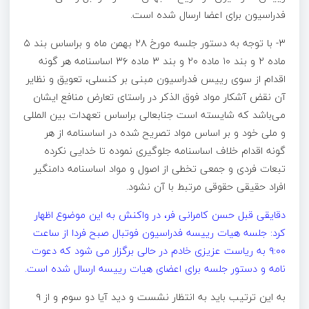
فدراسیون برای اعضا ارسال شده است.
۳- با توجه به دستور جلسه مورخ ۲۸ بهمن ماه و براساس بند ۵
ماده ۲ و بند ۱۰ ماده ۲۰ و بند ۳ ماده ۳۶ اساسنامه هر گونه
اقدام از سوی رییس فدراسیون مبنی بر کنسلی، تعویق و نظایر
آن نقض آشکار مواد فوق الذکر در راستای تعارض منافع ایشان
می‌باشد که شایسته است جنابعالی براساس تعهدات بین المللی
و ملی خود و بر اساس مواد تصریح شده در اساسنامه از هر
گونه اقدام خلاف اساسنامه جلوگیری نموده تا خدایی نکرده
تبعات فردی و جمعی تخطی از اصول و مواد اساسنامه دامنگیر
افراد حقیقی حقوقی مرتبط با آن نشود.
دقایقی قبل حسن کامرانی فر، در واکنش به این موضوع اظهار
کرد: جلسه هیات رییسه فدراسیون فوتبال صبح فردا از ساعت
۹:۰۰ به ریاست عزیزی خادم در حالی برگزار می شود که دعوت
نامه و دستور جلسه برای اعضای هیات رییسه ارسال شده است.
به این ترتیب باید به انتظار نشست و دید آیا دو سوم و از ۹