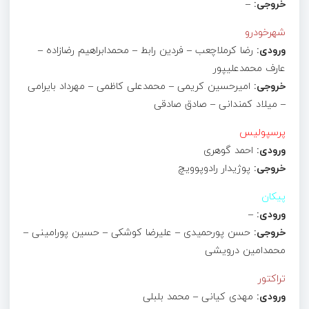
خروجی:
–
شهرخودرو
ورودی:
رضا کرملاچعب – فردین رابط – محمدابراهیم رضازاده –
عارف محمدعلیپور
خروجی:
امیرحسین کریمی – محمدعلی کاظمی – مهرداد بایرامی
– میلاد کمندانی – صادق صادقی
پرسپولیس
ورودی:
احمد گوهری
خروجی:
پوژیدار رادوپوویچ
پیکان
ورودی:
–
خروجی:
حسن پورحمیدی – علیرضا کوشکی – حسین پورامینی –
محمدامین درویشی
تراکتور
ورودی:
مهدی کیانی – محمد بلبلی