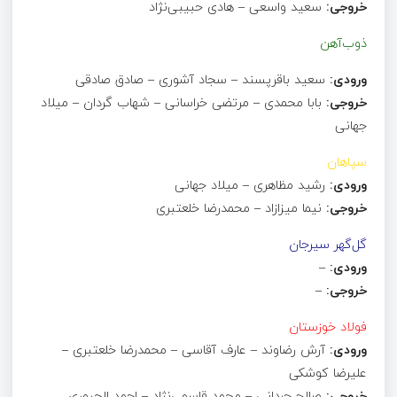
خروجی:
سعید واسعی – هادی حبیبی‌نژاد
ذوب‌آهن
ورودی:
سعید باقرپسند – سجاد آشوری – صادق صادقی
خروجی:
بابا محمدی – مرتضی خراسانی – شهاب گردان – میلاد
جهانی
سپاهان
ورودی:
رشید مظاهری – میلاد جهانی
خروجی:
نیما میزازاد – محمدرضا خلعتبری
گل‌گهر سیرجان
ورودی:
–
خروجی:
–
فولاد خوزستان
ورودی:
آرش رضاوند – عارف آقاسی – محمدرضا خلعتبری –
علیرضا کوشکی
خروجی:
صالح حردانی – محمد قاسمی‌نژاد – احمد الجبوری