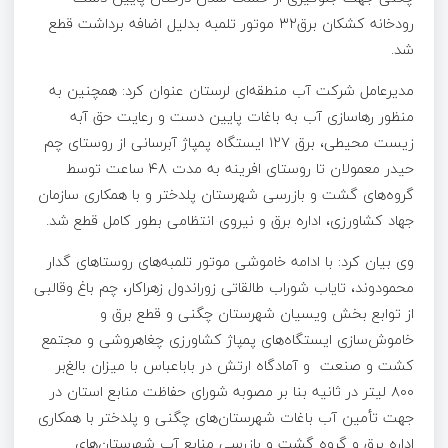
رودخانه کشکان برق۳۲ موتور تلمبه بدلیل اضافه برداشت قطع
شد.
مدیرعامل شرکت آب منطقه‌ای لرستان عنوان کرد: همچنین به
منظور رهاسازی آب به باغات پایین دست و رعایت حق آبه
زیست محیطی، برق ۱۲۷ ایستگاه پمپاژ آبرسانی از روستای چم
حیدر معمولان تا روستای افرینه به مدت ۴۸ ساعت توسط
گروه‌های گشت و بازرسی شهرستان پلدختر و با همکاری سازمان
جهاد کشاورزی، اداره برق و نیروی انتظامی بطور کامل قطع شد.
وی بیان کرد: با ادامه خاموشی موتور تلمبه‌های روستاهای گدار
محمودوند، تایاب شوراب طالقاتی زوراندول زهراکار، چم باغ وقالبی
از توابع بخش ویسیان شهرستان چگنی و قطع برق و
خاموش‌سازی ایستگاه‌های پمپاژ کشاورزی چغاهروشی و مجتمع
کشت و صنعت و آمادگاه ارتش در باباعباس با میزان بالغ‌بر
۸۰۰ لیتر در ثانیه بنا بر مصوبه شورای حفاظت منابع استان در
جهت تأمین آب باغات شهرستان‌های چگنی و پلدختر با همکاری
اداره برق و گروه گشت و بازرسی منابع آب شهرستان‌های