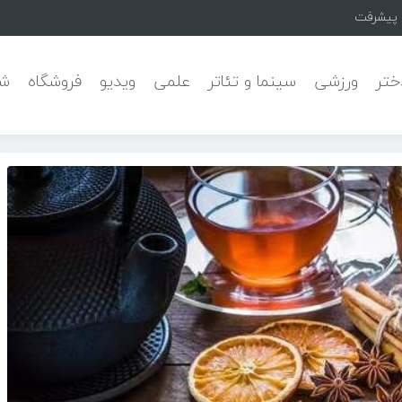
 Pars Camf
ختر
ورزشی
سینما و تئاتر
علمی
ویدیو
فروشگاه
شه