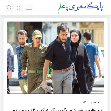
سینما و تئاتر
«علفزار» و «چند می‌گیری گریه کنی ۲» روی پرده