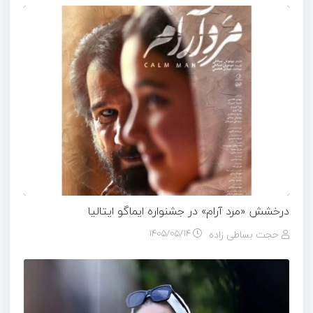
درخشش «مرد آرام» در جشنواره ایماگو ایتالیا
حجت بساطی زاده
۱۴۰۵/۰۵/۱۴