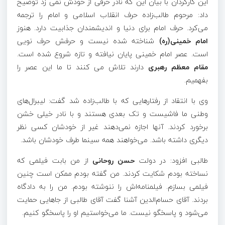
این کارگردان با بیان این که نادر حرفی از خودش نمی زد توضیح
داد: مرحوم طالب‌زاده حرف انقلاب اسلامی و امام را ترجمه
می‌کرد. حرف امام برای دنیا و اندیشمندان جذابیت دارد. هنوز
امام خمینی(ره)
شناخته شده نیست و حرفش حرف نویی
است. عصر امام خمینی پایان نیافته و تازه شروع شده است.
مقام معظم رهبری
دارند تلاش می کنند تا ما این عصر را
بفهمیم.
وی با انتقاد از رفتارهایی که با طالب‌زاده شد گفت: لیبرال‌های
وطنی ما فاشیست و تک بعدی هستند و با نادر خیلی خشن
برخورد کردند. آنها اجازه نمی‌دهند غیر از خودشان کسی نظر
دیگری داشته باشد. می‌خواهند همه سینما طرف خودشان باشد.
طالبی افزود: در دولت
حسن روحانی
از من بابت فیلمی که
نساخته بودم شکایت کردند. من گفته بودم ممکن است چنین
فیلمی بسازم. فیلمنامه‌اش را ننوشته بودم. من را به دادگاه
بردند. آقای حسام‌الدین آشنا گفت آقای طالبی از جاهایی حمایت
می‌شود و پاسخگو نیست. ما می‌خواستیم او را پاسخگو کنیم.