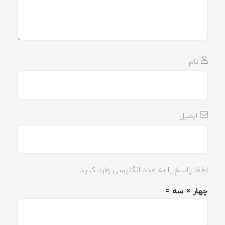
نام
ایمیل
لطفا پاسخ را به عدد انگلیسی وارد کنید:
چهار × سه =