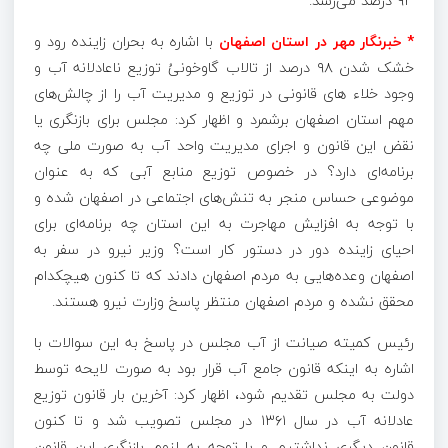
۹۳ درصد می‌رسد.
* خبرنگار مهر در استان اصفهان
با اشاره به بحران زاینده رود و
خشک شدن ۹۸ درصد از تالاب گاوخونیُ توزیع ناعادلانه آب و
وجود خلاء های قانونی در توزیع و مدیریت آب را از چالش‌های
مهم استان اصفهان برشمرد و اظهار کرد: مجلس برای بازنگری یا
نقض این قانون و اجرای مدیریت واحد آب به صورت ملی چه
برنامه‌ای دارد؟ در خصوص توزیع منابع آبی که به عنوان
موضوعی حساس منجر به تنش‌های اجتماعی در اصفهان شده و
با توجه به افزایش مهاجرت به این استان چه برنامه‌ای برای
احیای زاینده دور در دستور کار است؟ وزیر نیرو در سفر به
اصفهان وعده‌هایی به مردم اصفهان دادند که تا کنون هیچکدام
محقق نشده و مردم اصفهان منتظر پاسخ وزارت نیرو هستند.
رئیس کمیته صیانت از آب مجلس در پاسخ به این سوالات با
اشاره به اینکه قانون جامع آب قرار بود به صورت لایحه توسط
دولت به مجلس تقدیم شود، اظهار کرد: آخرین بار قانون توزیع
عادلانه آب در سال ۱۳۶۱ در مجلس تصویب شد و تا کنون
قانون
دیگری
نداشتیم و با توجه به لزوم بازنگری این قانون