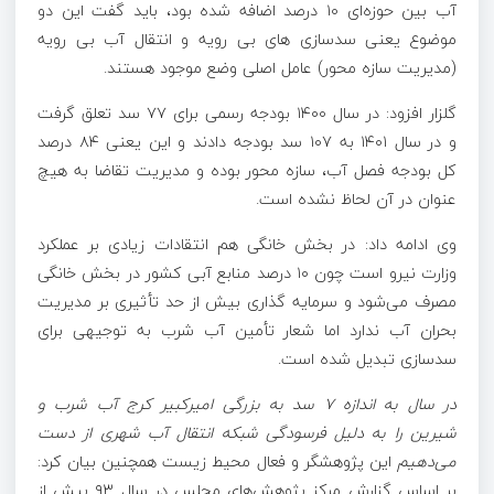
آب بین حوزه‌ای ۱۰ درصد اضافه شده بود، باید گفت این دو
موضوع یعنی سدسازی
های
بی رویه و انتقال
آب
بی رویه
(مدیریت سازه محور) عامل اصلی وضع موجود هستند.
گلزار افزود: در سال ۱۴۰۰ بودجه رسمی برای ۷۷ سد تعلق گرفت
و در
سال ۱۴۰۱ به ۱۰۷ سد بودجه دادند و این یعنی ۸۴ درصد
کل بودجه فصل آب، سازه محور بوده و مدیریت تقاضا به هیچ
عنوان در
آن
لحاظ نشده است.
وی ادامه داد: در بخش خانگی هم انتقادات زیادی بر عملکرد
وزارت نیرو است چون ۱۰ درصد منابع آبی کشور در بخش خانگی
مصرف می‌شود و
سرمایه
گذاری بیش از حد تأثیری بر مدیریت
بحران آب ندارد اما شعار تأمین آب شرب به توجیهی برای
سدسازی
تبدیل شده است.
در سال به اندازه ۷ سد به بزرگی امیرکبیر کرج آب شرب و
شیرین را به دلیل فرسودگی شبکه انتقال آب شهری از دست
می‌دهیم
این پژوهشگر و فعال محیط زیست همچنین بیان کرد:
بر اساس گزارش مرکز پژوهش‌های مجلس در سال ۹۳ بیش از