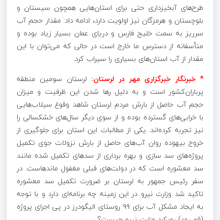
طرح‌های آبخیزداری حتی برای استان‌هایی همچون سیستان و
بلوچستان و هرمزگان نیز اولویت دارد، ادامه داد: مقدار حجم آب
سرریز به سمت خلیج فارس و دریای عمان بسیار زیاد بوده و
متأسفانه از دسترس ما خارج است در
حالی که
می‌توان با این
مقدار از آب استان‌های بسیاری را سیراب کرد.
* خبرنگار خبرگزاری مهر در لرستان:
لرستان سومین منطقه
پرباران‌کشور است و به دلیل رها شدن این ظرفیت و میزان
حجم آب حاصل از بارش مردم لرستان شاهد وقوع سیلاب‌هایی
با خرابی‌های گسترده بوده و از سوی دیگر سال‌های خشکسالی را
نیز تجربه کرده‌اند. یکی از مطالبات این استان برای جلوگیری از
خروج بیهوده روان آب‌های حاصل از بارش نزولات جوی تکمیل
پروژه‌های سد سازی و بهره برداری از سدهای تکمیل شده مانند
سد
معشوره
است که در دولت‌های قبلی مغفول ماندهاست. در
سفر رئیس جمهور به لرستان بر ضرورت تکمیل سد
معشوره
تاکید شد وزارت نیرو در این زمینه چه برنامه‌ای دارد و با توجه
به ایجاد مشکل آب برای ۹۹ روستای الیگودرز در پی اجرای پروژه
(قم رود) رویکرد وزارت نیرو چیست؟