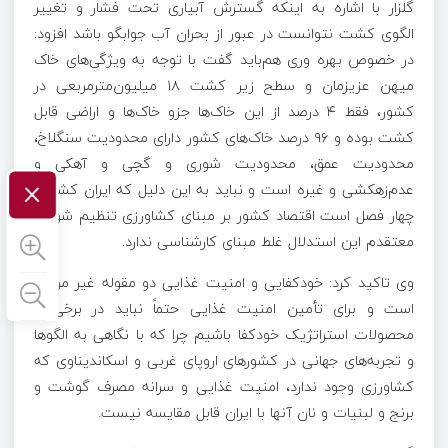
گلزار با اشاره به اینکه گسترش آبیاری تحت فشار و تغییر
الگوی کشت نتوانست در عبور از بحران آب جوابگو باشد افزود:
در خصوص بهره
وری
هم‌باید گفت با توجه به ویژگی‌های خاک
میهن عزیزمان و سطح زیر کشت ۱۸ میلیون‌مترمربعی در
کشور، فقط ۴ درصد از این خاک‌ها جزو خاک‌ها و اراضی قابل
کشت بوده و ۹۶ درصد خاک‌های کشور دارای محدودیت سنگلاخ،
محدودیت عمق، محدودیت شوری و گچی و
آهکی
و
×
عدم‌زهکشی و غیره است و نباید به این دلیل که ایران کشوری
چهار فصل است اقتصاد کشور بر مبنای کشاورزی تنظیم شود و
معتقدم این استدلال غلط مبنای کارشناسی ندارد.
وی تاکید کرد: خودکفایی و امنیت غذایی دو مقوله غیر مرتبط
است و برای تأمین امنیت غذایی حتماً نباید در برخی از
محصولات استراتژیک خودکفا باشیم چرا که با نگاهی به الگوها
و تجربه‌های جهانی
در کشورهای
اروپای غربی و اسکاندیناوی که
کشاورزی وجود ندارد، امنیت غذایی و سرانه مصرف گوشت و
برنج و لبنیات و نان آنها با ایران قابل مقایسه نیست.