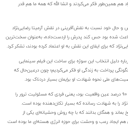
هم همین‌طور فکر می‌کردند و انشا الله که همه ما هم قدر
حس و حال خود نسبت به نقش‌آفرینی در نقش آرمیتا رضایی‌نژاد
باعث شده بود حس کند پدرش را ازدست‌داده، به‌عنوان سخت‌ترین
یی‌نژاد که برای ایفای این نقش به او اعتماد کرده بودند، تشکر کرد.
باره دلیل انتخاب این سوژه برای ساخت این فیلم سینمایی
گونگی پرداخت به زندگی او فکر می‌کردیم؛ چون درعین‌حال که
یت‌های ملی نحوه شهادت او برایمان بسیار دردناک بود.
وی ادامه داد: چیزی که از نحوه شهادت تماشا کردید تقریباً ۹۰ درصد عین واقعیت بود، یعنی فردی که مسئولیت ترور را
ا ۵_۶ شلیک شهید رضایی‌نژاد را به شهادت رسانده که بسیار تکان‌دهنده بوده است.
 بماند و همگان بدانند که با چه روش وحشیانه‌ای یکی از
ن هم ایجاد رعب و وحشت برای حوزه انرژی هسته‌ای ما بوده است