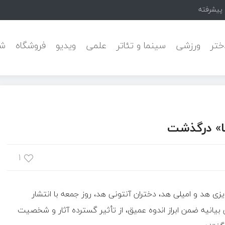
ه Pars Cam
ختر
ورزشی
سینما و تئاتر
علمی
ویدیو
فروشگاه
شه
ها» درگذشت
۱
زی هد و امیلی هد، دختران آنتونی هد، روز جمعه با انتشار
ین بیانیه ضمن ابراز اندوه عمیق، از تأثیر گسترده آثار و شخصیت