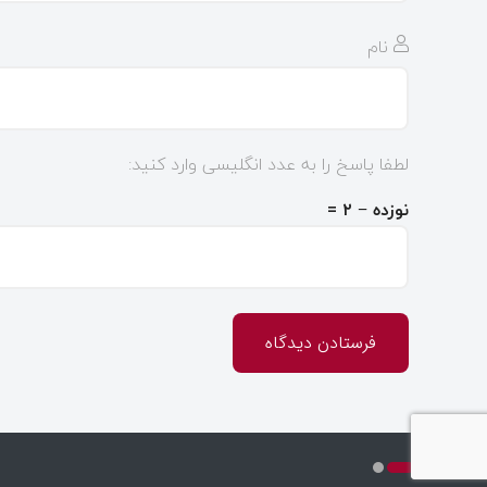
نام
لطفا پاسخ را به عدد انگلیسی وارد کنید:
نوزده − ۲ =