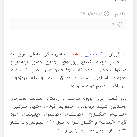
پاعلم
۱۴۰۱/۰۶/۰۸
۰
به گزارش
پایگاه خبری
پاعلم
؛ مصطفی ملکی صادقی امروز سه
شنبه در مراسم افتتاح پروژه‌های راهداری حضور فرماندار و
مسئولان محلی بروجرد گفت: هفته دولت از ایام پربرکت نظام
جمهوری اسلامی است و مطابق رسم هرساله پروژه‌های
زیرساختی تقدیم مردم می‌شود.
وی گفت: امروز پروژه ساخت و روکش آسفالت محورهای
روستایی شهید بروجردی، «جعفرآباد
گوله
»، «شیخ
میرکلهر
»،
«هیراب
»، «مگسان»،
«کوشک
»،
«کولیدر
»،
«پاپولک
»، «دره
گرم»، «گنداب» و «گیلان سر» به طول ۳۴.۲ کیلومتر و با اعتبار
۲۵ میلیارد تومان به بهره برداری رسید.