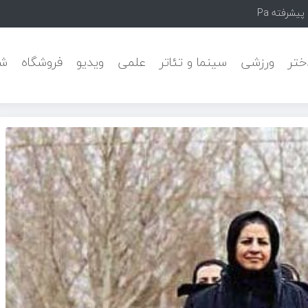
Pars Camfle
ختر
ورزشی
سینما و تئاتر
علمی
ویدیو
فروشگاه
شه