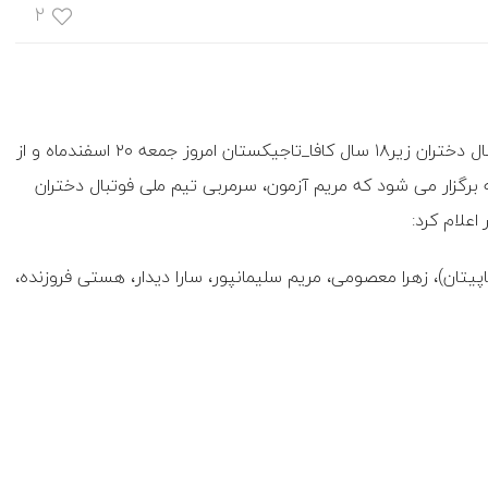
۲
؛ مسابقه نخست تورنمنت فوتبال دختران زیر۱۸ سال کافا_تاجیکستان امروز جمعه ۲۰ اسفندماه و از
وشنبه برگزار می شود که مریم آزمون، سرمربی تیم ملی فوتبال دختران
پیتان)، زهرا معصومی، مریم سلیمانپور، سارا دیدار، هستی فروزنده،